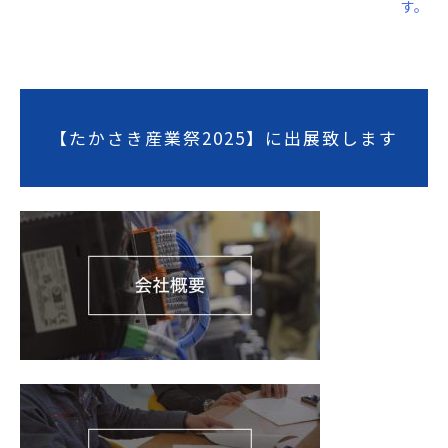
ナ
す。
ビ
ゲ
ー
【たかさき産業祭2025】に出展致します
シ
ョ
ン