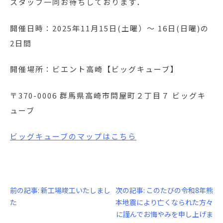
スタッフ一同お待ちしております．
開催日時：2025年11月15日(土曜）～ 16日(日曜)の
2日間
開催場所：ビエント高崎【ビッグキューブ】
〒370-0006 群馬県高崎市問屋町２丁目７ ビッグキ
ューブ
ビッグキューブのマ
ップはこちら
投
前の記事:
新工場竣工いたしまし
次の記事:
このたびの令和8年熊
た
本地震により亡くなられた方々
稿
に謹んでお悔やみを申し上げま